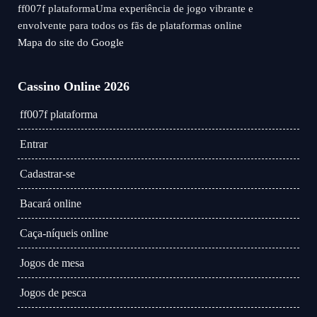
ff007f plataformaUma experiência de jogo vibrante e
envolvente para todos os fãs de plataformas online
Mapa do site do Google
Cassino Online 2026
ff007f plataforma
Entrar
Cadastrar-se
Bacará online
Caça-níqueis online
Jogos de mesa
Jogos de pesca