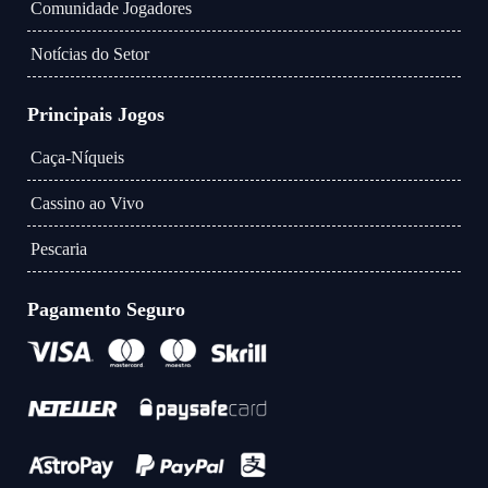
Comunidade Jogadores
Notícias do Setor
Principais Jogos
Caça-Níqueis
Cassino ao Vivo
Pescaria
Pagamento Seguro