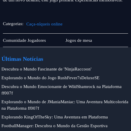
Categorias:
Caça-níqueis online
Jogos
Caça-
Comunidade Jogadores
Jogos de mesa
de
níqueis
pesca
online
Últimas Notícias
Descubra o Mundo Fascinante de 'NinjaRaccoon'
Explorando o Mundo do Jogo RushFever7sDeluxeSE
Descubra o Mundo Emocionante de WildShamrock na Plataforma
ff007f
Explorando o Mundo de JManiaManiac: Uma Aventura Multicolorida
na Plataforma ff007f
Explorando KingOfTheSky: Uma Aventura em Plataforma
FootballManager: Descubra o Mundo da Gestão Esportiva