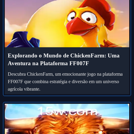
Explorando o Mundo de ChickenFarm: Uma
Aventura na Plataforma FF007F
Descubra ChickenFarm, um emocionante jogo na plataforma
FF007F que combina estratégia e diversão em um universo
agrícola vibrante.