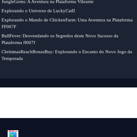
JungleGems: A Aventura na Plataforma Vibrante
Explorando o Universo de LuckyCatII
Explorando o Mundo de ChickenFarm: Uma Aventura na Plataforma
FF007F
BullFever: Desvendando os Segredos deste Novo Sucesso da
Plataforma ff007f
ChristmasReachBonusBuy: Explorando o Encanto do Novo Jogo da
Temporada