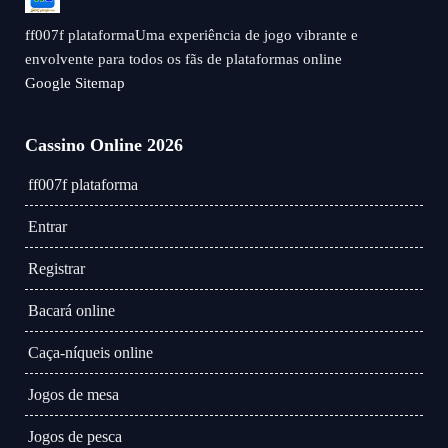
ff007f plataformaUma experiência de jogo vibrante e
envolvente para todos os fãs de plataformas online
Google Sitemap
Cassino Online 2026
ff007f plataforma
Entrar
Registrar
Bacará online
Caça-níqueis online
Jogos de mesa
Jogos de pesca