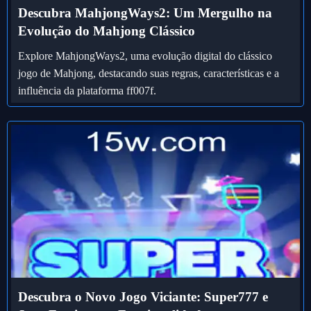
Descubra MahjongWays2: Um Mergulho na
Evolução do Mahjong Clássico
Explore MahjongWays2, uma evolução digital do clássico
jogo de Mahjong, destacando suas regras, características e a
influência da plataforma ff007f.
Descubra o Novo Jogo Viciante: Super777 e