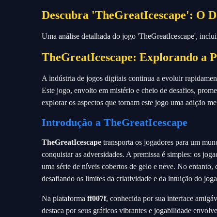
Descubra 'TheGreatIcescape': O De
Uma análise detalhada do jogo 'TheGreatIcescape', inclui
TheGreatIcescape: Explorando a P
A indústria de jogos digitais continua a evoluir rapidame
Este jogo, envolto em mistério e cheio de desafios, prom
explorar os aspectos que tornam este jogo uma adição me
Introdução a TheGreatIcescape
TheGreatIcescape
transporta os jogadores para um mundo
conquistar as adversidades. A premissa é simples: os jog
uma série de níveis cobertos de gelo e neve. No entanto
desafiando os limites da criatividade e da intuição do joga
Na plataforma
ff007f
, conhecida por sua interface amig
destaca por seus gráficos vibrantes e jogabilidade envol