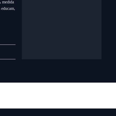
À medida
m educam,