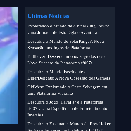
Últimas Notícias
Explorando o Mundo de 40SparklingCrown:
Uma Jornada de Estratégia e Aventura
Descubra o Mundo de SolarKing: A Nova
Sensação nos Jogos de Plataforma
BullFever: Desvendando os Segredos deste
Novo Sucesso da Plataforma ff007f
Descubra o Mundo Fascinante de
DinerDelights: A Nova Obsessão dos Gamers
OldWest: Explorando o Oeste Selvagem em
uma Plataforma Vibrante
Descubra o Jogo "FaFaFa" e a Plataforma
ff007f: Uma Experiência de Entretenimento
Imersiva
Descubra o Fascinante Mundo de RoyalJoker:
Regras e Inovação na Plataforma FF007F