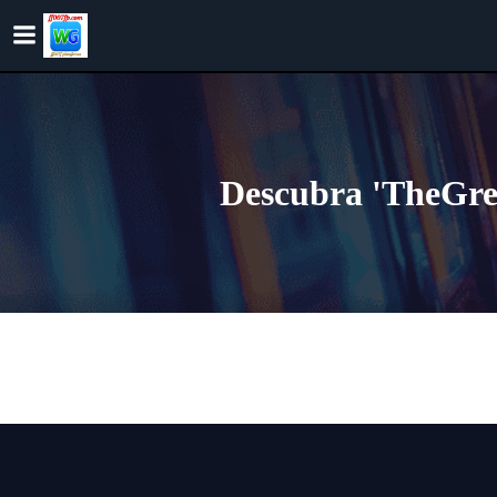
Pular
para
o
conteúdo
Descubra 'TheGrea